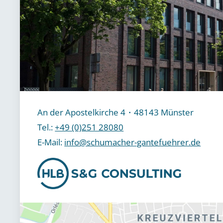
An der Apostelkirche 4・48143 Münster
Tel.:
+49 (0)251 28080
E-Mail:
info@schumacher-gantefuehrer.de