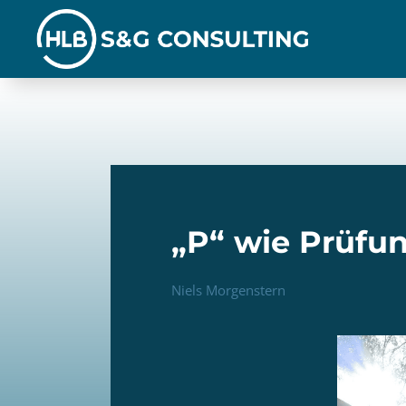
Zum
Inhalt
springen
„P“ wie Prüfun
Niels Morgenstern