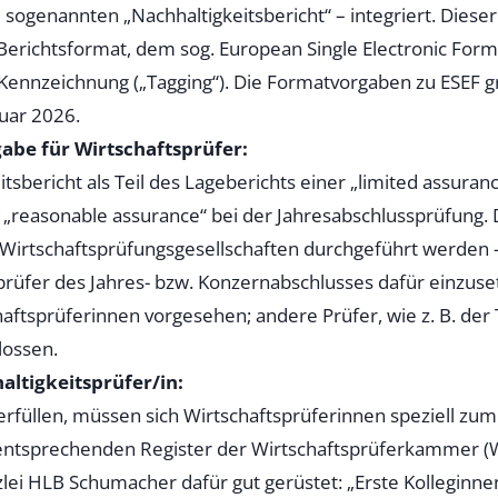
ogenannten „Nachhaltigkeitsbericht“ – integriert. Dieser 
Berichtsformat, dem sog. European Single Electronic Forma
Kennzeichnung („Tagging“). Die Formatvorgaben zu ESEF gr
uar 2026.
abe für Wirtschaftsprüfer:
itsbericht als Teil des Lageberichts einer „limited assura
ie „reasonable assurance“ bei der Jahresabschlussprüfung.
Wirtschaftsprüfungsgesellschaften durchgeführt werden –
rüfer des Jahres- bzw. Konzernabschlusses dafür einzusetz
haftsprüferinnen vorgesehen; andere Prüfer, wie z. B. der
lossen.
ltigkeitsprüfer/in:
füllen, müssen sich Wirtschaftsprüferinnen speziell zum 
 entsprechenden Register der Wirtschaftsprüferkammer (WP
lei HLB Schumacher dafür gut gerüstet: „Erste Kolleginn