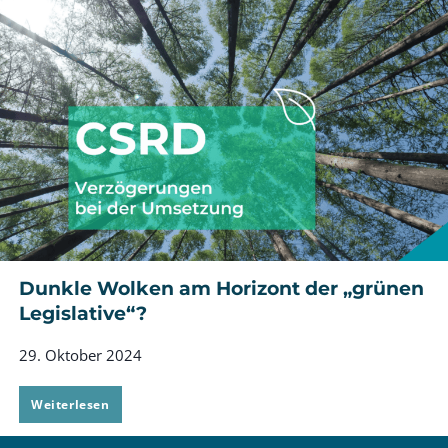
zur
CSRD-
Berichtspflicht
im
Mittelstand
Dunkle Wolken am Horizont der „grünen
Legislative“?
29. Oktober 2024
Dunkle
Weiterlesen
Wolken