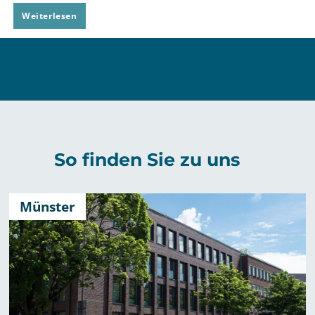
Zur
Weiterlesen
Umsetzung
der
Pflicht
zur
Nachhaltigkeitsberichterstattung
in
deutsches
So finden Sie zu uns
Recht
Münster