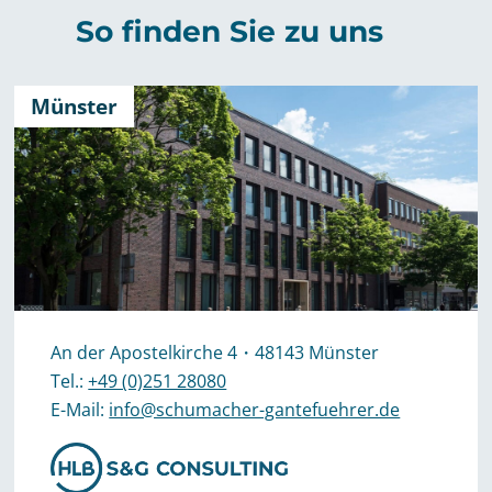
So finden Sie zu uns
Münster
An der Apostelkirche 4・48143 Münster
Tel.:
+49 (0)251 28080
E-Mail:
info@schumacher-gantefuehrer.de