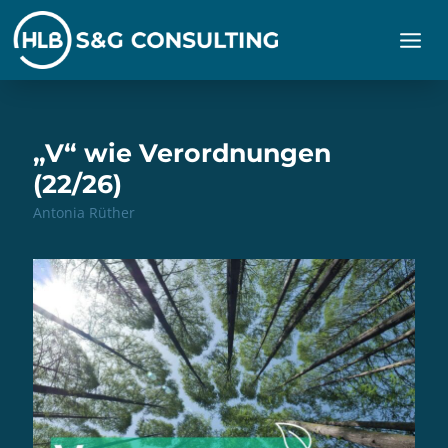
Zum
Inhalt
springen
„V“ wie Verordnungen
(22/26)
Antonia Rüther