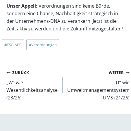
Unser Appell:
Verordnungen sind keine Bürde,
sondern eine Chance, Nachhaltigkeit strategisch in
der Unternehmens-DNA zu verankern. Jetzt ist die
Zeit, aktiv zu werden und die Zukunft mitzugestalten!
Schlagworte:
#
ESG-ABC
#
Verordnungen
Beitragsnavigation
ZURÜCK
WEITER
„W“ wie
„U“ wie
Wesentlichkeitsanalyse
Umweltmanagementsystem
(23/26)
– UMS (21/26)