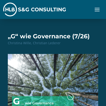
Zum
Inhalt
springen
„G“ wie Governance (7/26)
Christina Wille, Christian Lederer