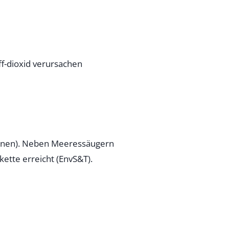
ff-dioxid verursachen
 Tonnen). Neben Meeressäugern
ette erreicht (EnvS&T).