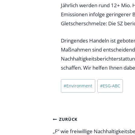
Jährlich werden rund 12+ Mio. 
Emissionen infolge geringerer Bi
Gletscherschmelze: Die SZ beri
Dringendes Handeln ist geboten.
Maßnahmen sind entscheidend, 
Nachhaltigkeitsberichterstattun
schaffen. Wir helfen Ihnen dabe
Schlagworte:
#
Environment
#
ESG-ABC
Beitragsnavigatio
ZURÜCK
„F“ wie freiwillige Nachhaltigkeitsb