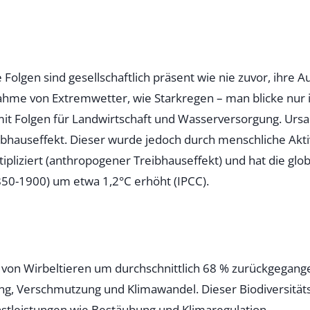
Folgen sind gesellschaftlich präsent wie nie zuvor, ihre 
hme von Extremwetter, wie Starkregen – man blicke nur 
mit Folgen für Landwirtschaft und Wasserversorgung. Ursa
eibhauseffekt. Dieser wurde jedoch durch menschliche Akti
tipliziert (anthropogener Treibhauseffekt) und hat die gl
(1850-1900) um etwa 1,2°C erhöht (IPCC).
n von Wirbeltieren um durchschnittlich 68 % zurückgegan
, Verschmutzung und Klimawandel. Dieser Biodiversitätsv
tleistungen wie Bestäubung und Klimaregulation.