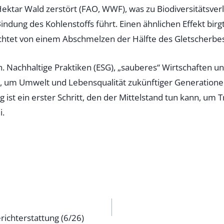
Hektar Wald zerstört (FAO, WWF), was zu Biodiversitätsve
ndung des Kohlenstoffs führt. Einen ähnlichen Effekt birgt
chtet von einem Abschmelzen der Hälfte des Gletscherbes
 Nachhaltige Praktiken (ESG), „sauberes“ Wirtschaften und
um Umwelt und Lebensqualität zukünftiger Generationen
g ist ein erster Schritt, den der Mittelstand tun kann, um
i.
n
erichterstattung (6/26)