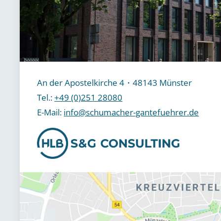
An der Apostelkirche 4・48143 Münster
Tel.:
+49 (0)251 28080
E-Mail:
info@schumacher-gantefuehrer.de